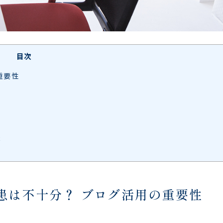
目次
重要性
機
患は不十分？ ブログ活用の重要性