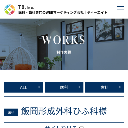
医科・歯科専門のWEBマーケティング会社｜ティーエイト
WORKS
制作実績
ALL
医科
歯科
飯岡形成外科ひふ科様
医科