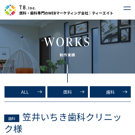
医科・歯科専門のWEBマーケティング会社｜ティーエイト
WORKS
制作実績
ALL
医科
歯科
笠井いちき歯科クリニッ
歯科
ク様