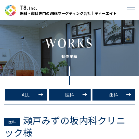
医科・歯科専門のWEBマーケティング会社｜ティーエイト
WORKS
制作実績
ALL
医科
歯科
瀬戸みずの坂内科クリニ
医科
ック様