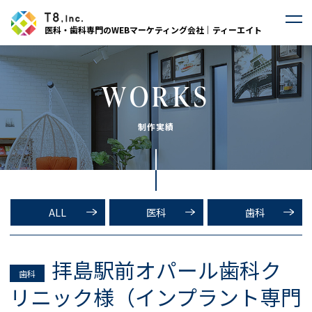
医科・歯科専門のWEBマーケティング会社｜ティーエイト
WORKS
制作実績
ALL
医科
歯科
拝島駅前オパール歯科ク
歯科
リニック様（インプラント専門