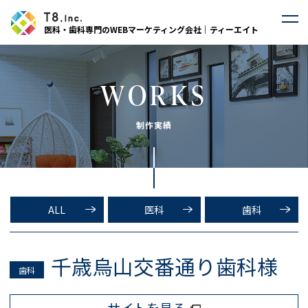
医科・歯科専門のWEBマーケティング会社｜ティーエイト
WORKS
制作実績
ALL
医科
歯科
千歳烏山交番通り歯科様
歯科