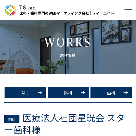
医科・歯科専門のWEBマーケティング会社｜ティーエイト
WORKS
制作実績
ALL
医科
歯科
医療法人社団星晄会 スタ
歯科
ー歯科様