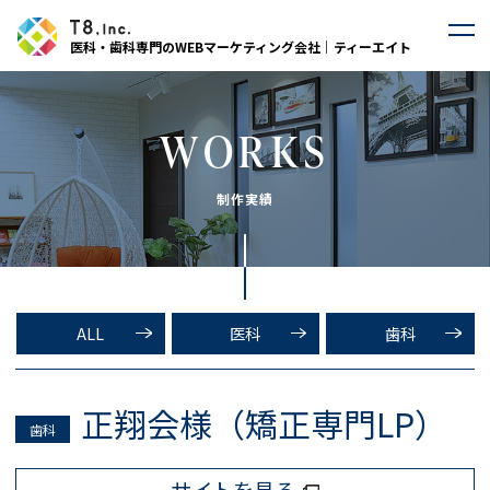
医科・歯科専門のWEBマーケティング会社｜ティーエイト
WORKS
制作実績
ALL
医科
歯科
正翔会様（矯正専門LP）
歯科