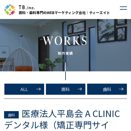
医科・歯科専門のWEBマーケティング会社｜ティーエイト
WORKS
制作実績
ALL
医科
歯科
医療法人平島会 A CLINIC
歯科
デンタル様（矯正専門サイ