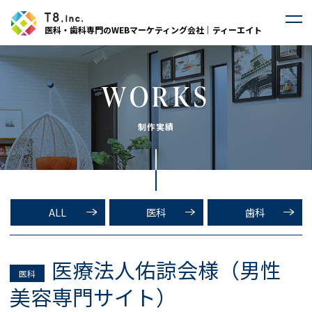
医科・歯科専門のWEBマーケティング会社｜ティーエイト
WORKS
制作実績
ALL
医科
歯科
医療法人佑諒会様（男性
医科
美容専門サイト）