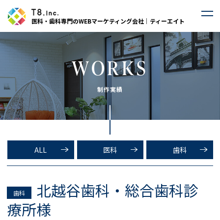
医科・歯科専門のWEBマーケティング会社｜ティーエイト
WORKS
制作実績
ALL
医科
歯科
北越谷歯科・総合歯科診
歯科
療所様