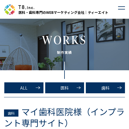
医科・歯科専門のWEBマーケティング会社｜ティーエイト
WORKS
制作実績
ALL
医科
歯科
マイ歯科医院様（インプラ
歯科
ント専門サイト）