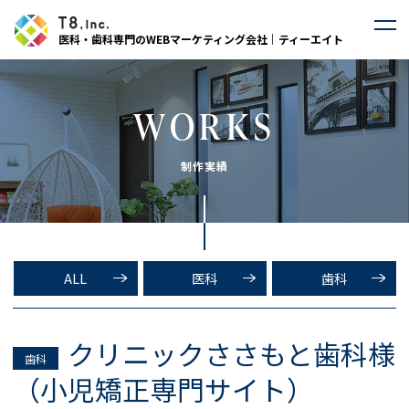
医科・歯科専門のWEBマーケティング会社｜ティーエイト
WORKS
制作実績
ALL
医科
歯科
クリニックささもと歯科様
歯科
（小児矯正専門サイト）