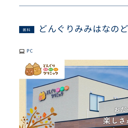
どんぐりみみはなの
医科
PC