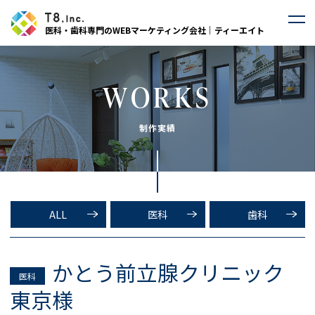
医科・歯科専門のWEBマーケティング会社｜ティーエイト
WORKS
制作実績
ALL
医科
歯科
かとう前立腺クリニック
医科
東京様