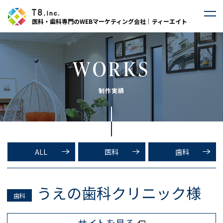
医科・歯科専門のWEBマーケティング会社｜ティーエイト
WORKS
制作実績
ALL
医科
歯科
うえの歯科クリニック様
歯科