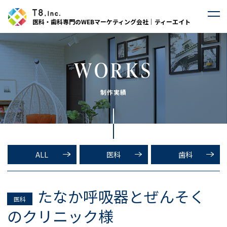
医科・歯科専門のWEBマーケティング会社｜ティーエイト
WORKS
制作実績
ALL
医科
歯科
たなか呼吸器とぜんそく
医科
のクリニック様